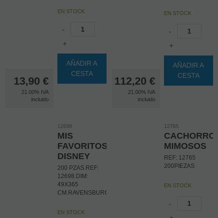
EN STOCK
EN STOCK
-
-
+
+
AÑADIR A
AÑADIR A
CESTA
CESTA
13,90
€
112,20
€
21.00%
IVA
21.00%
IVA
incluido
incluido
12698
12765
MIS
CACHORRO
FAVORITOS
MIMOSOS
DISNEY
REF: 12765
200PIEZAS
200 PZAS.REF:
12698.DIM:
49X365
EN STOCK
CM.RAVENSBURGER
-
EN STOCK