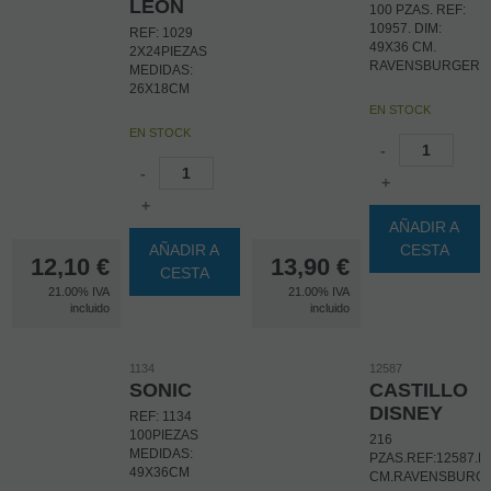
LEON
100 PZAS. REF:
10957. DIM:
REF: 1029
49X36 CM.
2X24PIEZAS
RAVENSBURGER
MEDIDAS:
26X18CM
EN STOCK
EN STOCK
-
-
+
+
AÑADIR A
AÑADIR A
CESTA
12,10
€
13,90
€
CESTA
21.00%
IVA
21.00%
IVA
incluido
incluido
1134
12587
SONIC
CASTILLO
DISNEY
REF: 1134
100PIEZAS
216
MEDIDAS:
PZAS.REF:12587.D
49X36CM
CM.RAVENSBURG