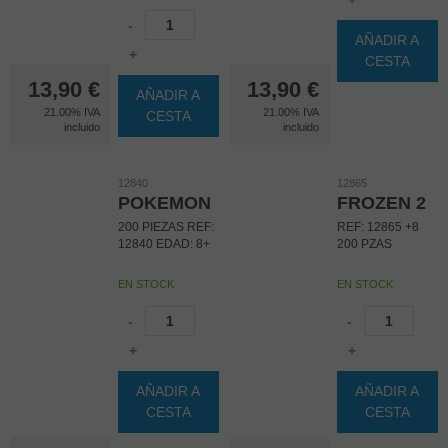
+
-
AÑADIR A
+
CESTA
13,90
€
13,90
€
AÑADIR A
21.00%
IVA
21.00%
IVA
CESTA
incluido
incluido
12840
12865
POKEMON
FROZEN 2
200 PIEZAS REF:
REF: 12865 +8
12840 EDAD: 8+
200 PZAS
EN STOCK
EN STOCK
-
-
+
+
AÑADIR A
AÑADIR A
CESTA
CESTA