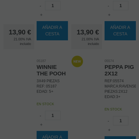
-
-
+
+
AÑADIR A
AÑADIR A
13,90
€
13,90
€
CESTA
CESTA
21.00%
IVA
21.00%
IVA
incluido
incluido
05187
05574
WINNIE
PEPPA PIG
THE POOH
2X12
3X49 PIEZAS
REF:05574
REF: 05187
MARCA:RAVENSB
EDAD: 5+
PIEZAS:2X12
EDAD:3+
EN STOCK
EN STOCK
-
-
+
+
AÑADIR A