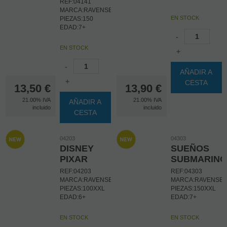
REF:04141
MARCA:RAVENSBURGER
EN STOCK
PIEZAS:150
EDAD:7+
-
EN STOCK
+
-
AÑADIR A
+
CESTA
13,50
€
13,90
€
21.00%
IVA
21.00%
IVA
AÑADIR A
incluido
incluido
CESTA
04203
04303
DISNEY
SUEÑOS
PIXAR
SUBMARINO
REF:04203
REF:04303
MARCA:RAVENSBURGER
MARCA:RAVENSB
PIEZAS:100XXL
PIEZAS:150XXL
EDAD:6+
EDAD:7+
EN STOCK
EN STOCK