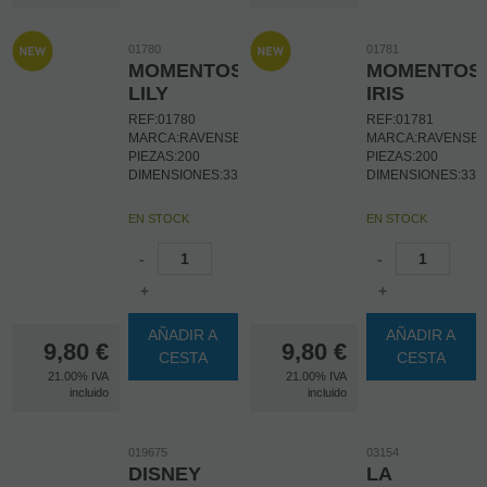
01780
01781
MOMENTOS
MOMENTOS
LILY
IRIS
REF:01780
REF:01781
MARCA:RAVENSBURGER
MARCA:RAVENSB
PIEZAS:200
PIEZAS:200
DIMENSIONES:33X21CM
DIMENSIONES:33
EN STOCK
EN STOCK
-
-
+
+
AÑADIR A
AÑADIR A
9,80
€
9,80
€
CESTA
CESTA
21.00%
IVA
21.00%
IVA
incluido
incluido
019675
03154
DISNEY
LA