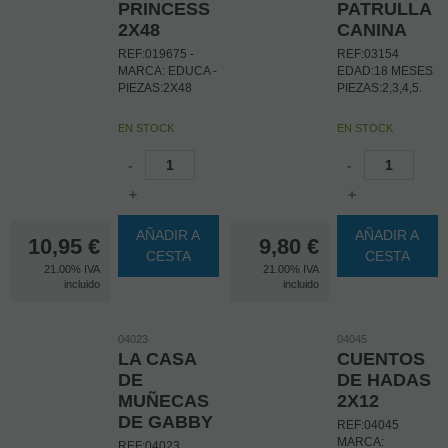
PRINCESS
PATRULLA
2X48
CANINA
REF:019675 -
REF:03154
MARCA: EDUCA -
EDAD:18 MESES
PIEZAS:2X48
PIEZAS:2,3,4,5.
EN STOCK
EN STOCK
-
-
+
+
AÑADIR A
AÑADIR A
10,95
€
9,80
€
CESTA
CESTA
21.00%
IVA
21.00%
IVA
incluido
incluido
04023
04045
LA CASA
CUENTOS
DE
DE HADAS
MUÑECAS
2X12
DE GABBY
REF:04045
MARCA:
REF:04023