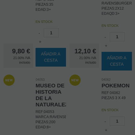
RAVENSBURGER
PIEZAS:35
PIEZAS:2X12
EDAD:3+
EDAQD:3+
EN STOCK
EN STOCK
-
-
+
+
9,80
€
12,10
€
AÑADIR A
AÑADIR A
21.00%
IVA
21.00%
IVA
CESTA
incluido
incluido
CESTA
04053
04062
MUSEO DE
POKEMON
HISTORIA
REF 04062
DE LA
PIEZAS 3 X 49
NATURALEZA
EN STOCK
REF:04053
MARCA:RAVENSBURGER
-
PIEZAS:200
EDAD:8+
+