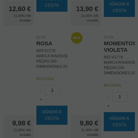
AÑADIR A
CESTA
12,60
€
13,90
€
CESTA
21.00%
IVA
21.00%
IVA
incluido
incluido
01778
01779
ROSA
MOMENTOS
VIOLETA
REF:01778
MARCA:RAVENSBURGER
REF:01779
PIEZAS:200
MARCA:RAVENSB
DIMENSIONES:33X21CM
PIEZAS:200
DIMENSIONES:33
EN STOCK
EN STOCK
-
-
+
+
AÑADIR A
CESTA
AÑADIR A
9,98
€
9,80
€
CESTA
21.00%
IVA
21.00%
IVA
incluido
incluido