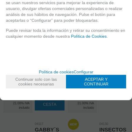
se usan nuestros servicios para mejorar la experiencia de
usuario, divulgar ofertas comerciales personalizadas o realizar
análisis de sus hábitos de navegación. Pulse el botón para
04115
04116
MARVEL
DISNEY,
aceptarlas o “Configurar” para poder bloquearlas.
SPIDERMAN
PRINCESA
Puede revisar toda la información y retirar su consentimiento en
3X49
REF:04116
cualquier momento desde nuestra
Política de Cookies
.
EDAD:6+
REF:04115
PIEZAS:100
MARCA:RAVENSBURGER
PIEZAS:3X49
EDAD:5+
EN STOCK
-
EN STOCK
Política de cookies
Configurar
+
-
Continuar solo con las
ACEPTAR Y
cookies necesarias
CONTINUAR
+
AÑADIR A
CESTA
12,60
€
13,50
€
AÑADIR A
21.00%
IVA
21.00%
IVA
CESTA
incluido
incluido
04117
04130
GABBY´S
INSECTOS