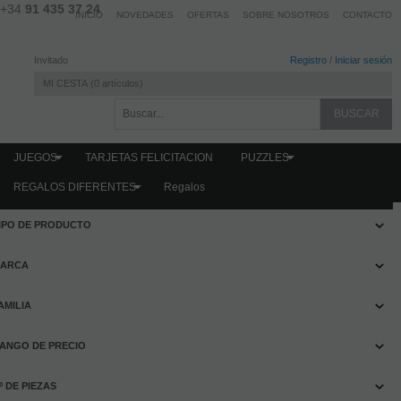
+34
91 435 37 24
INICIO
NOVEDADES
OFERTAS
SOBRE NOSOTROS
CONTACTO
Invitado
Registro
/
Iniciar sesión
MI CESTA
0
artículos
JUEGOS
TARJETAS FELICITACION
PUZZLES
REGALOS DIFERENTES
Regalos
FILTRAR PRODUCTOS
IPO DE PRODUCTO
ARCA
AMILIA
ANGO DE PRECIO
º DE PIEZAS