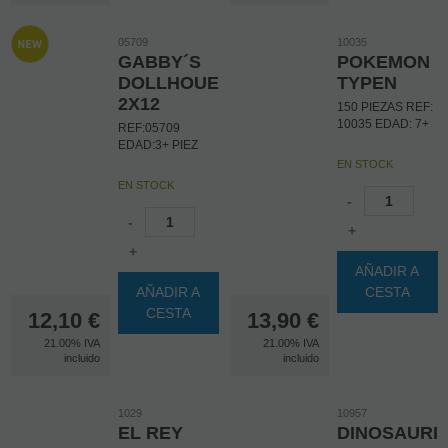
05709
10035
GABBY´S
POKEMON
DOLLHOUES
TYPEN
2X12
150 PIEZAS REF:
10035 EDAD: 7+
REF:05709
EDAD:3+ PIEZ
EN STOCK
EN STOCK
-
-
+
+
AÑADIR A
AÑADIR A
CESTA
CESTA
12,10
€
13,90
€
21.00%
IVA
21.00%
IVA
incluido
incluido
1029
10957
EL REY
DINOSAURI