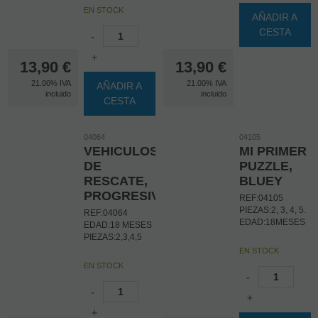
EN STOCK
AÑADIR A
CESTA
-
+
13,90
€
13,90
€
21.00%
IVA
21.00%
IVA
AÑADIR A
incluido
incluido
CESTA
04064
04105
VEHICULOS
MI PRIMER
DE
PUZZLE,
RESCATE,
BLUEY
PROGRESIVO
REF:04105
PIEZAS:2, 3, 4, 5.
REF:04064
EDAD:18MESES
EDAD:18 MESES
PIEZAS:2,3,4,5
EN STOCK
EN STOCK
-
-
+
+