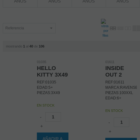
AÑOS
AÑOS
AÑOS
AÑOS
mostrando
1
al
40
de
106
01035
01611
HELLO
INSIDE
KITTY 3X49
OUT 2
REF:01035
REF:01611
EDAD:5+
MARCA:RAVENSB
PIEZAS:3X49
PIEZAS:100XXL
EDAD:6+
EN STOCK
EN STOCK
-
-
+
+
AÑADIR A