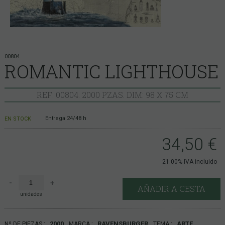
00804
ROMANTIC LIGHTHOUSE
REF: 00804. 2000 PZAS. DIM: 98 X 75 CM
Entrega 24/48 h
EN STOCK
34,50
€
21.00%
IVA incluido
-
+
AÑADIR A CESTA
unidades
2000
RAVENSBURGER
ARTE
Nº DE PIEZAS
MARCA
TEMA