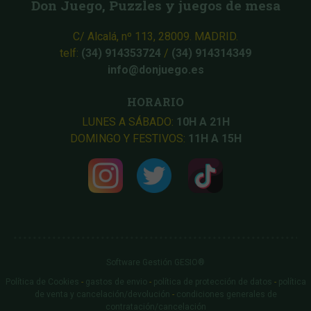
Don Juego, Puzzles y juegos de mesa
C/ Alcalá, nº 113, 28009. MADRID.
telf:
(34) 914353724
/
(34) 914314349
info@donjuego.es
HORARIO
LUNES A SÁBADO:
10H A 21H
DOMINGO Y FESTIVOS:
11H A 15H
Software Gestión
GESIO®
Política de Cookies
-
gastos de envio
-
política de protección de datos
-
política
de venta y cancelación/devolución
-
condiciones generales de
contratación/cancelación