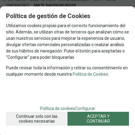
98X75.RAVENSBURGER
DIMENSIONES
Política de gestión de Cookies
FAMILIAS RELACIONADAS
PUZZLES POR MARCAS
PUZZLES POR Nº DE PIEZAS
Utilizamos cookies propias para el correcto funcionamiento del
sitio. Además, se utilizan otras de terceros que analizan cómo se
PUZZLES DE ARTE
PUZZLES VARIAS CATEGORIAS
usan nuestros servicios para mejorar la experiencia de usuario,
divulgar ofertas comerciales personalizadas o realizar análisis
RAVENSBURGER
2.000 PZAS
AUTORES
de sus hábitos de navegación. Pulse el botón para aceptarlas o
ARTE POR Nº DE PIEZAS
AUTORES Y COLECCIONES
“Configurar” para poder bloquearlas.
BARCOS
VEHICULOS
CARTELES
VARIOS AUTORES
Puede revisar toda la información y retirar su consentimiento en
2.000 PZAS ARTE
PUZZLES
cualquier momento desde nuestra
Política de Cookies
.
FECHA DE LANZAMIENTO
Viernes, 8 Noviembre 2024
SOLICITAR MÁS INFO
RECOMENDAR
Política de cookies
Configurar
Continuar solo con las
ACEPTAR Y
cookies necesarias
CONTINUAR